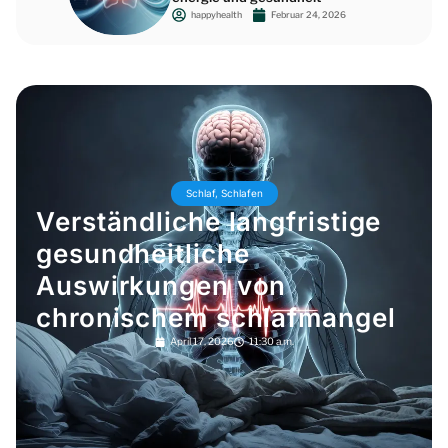
happyhealth
Februar 24, 2026
Schlaf
,
Schlafen
Verständliche langfristige
gesundheitliche
Auswirkungen von
chronischem schlafmangel
April 17, 2026
11:30 a.m.