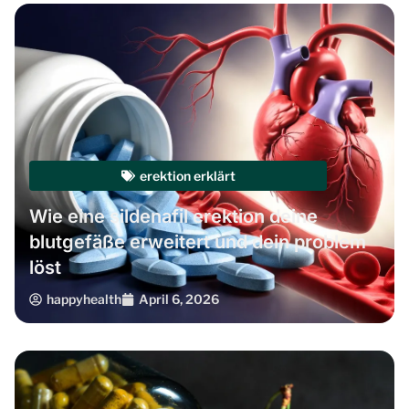
erektion erklärt
Wie eine sildenafil erektion deine
blutgefäße erweitert und dein problem
löst
happyhealth
April 6, 2026