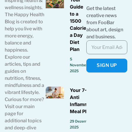
inspiring health &
Guide
wellness insights.
Get the latest
to a
The Happy Health
creative news
1500
Blog is created to
from FooBar
Calories
help you live with
about art, design
a Day
more energy,
and business.
Diet
balance and
Plan
happiness.
Explore our
5
articles, tips and
SIGN UP
November
guides on
2025
nutrition, fitness,
mindfulness and a
Your 7-Day
vibrant lifestyle.
Anti
Curious for more?
Inflammatory
Visit our main
Meal Plan
page for
additional topics
29 Dezember
2025
and deep-dive