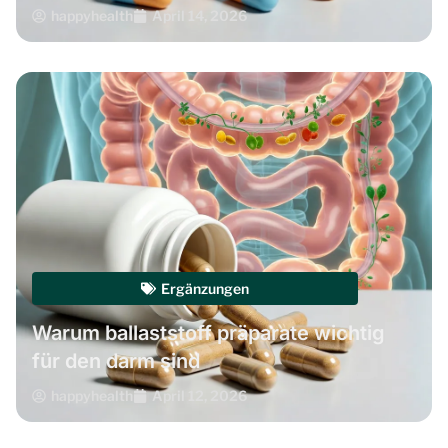
happyhealth
April 14, 2026
Ergänzungen
Warum ballaststoff präparate wichtig
für den darm sind
happyhealth
April 12, 2026