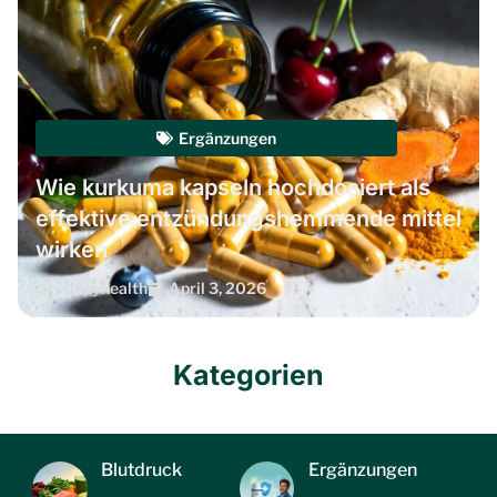
Ergänzungen
Wie kurkuma kapseln hochdosiert als
effektive entzündungshemmende mittel
wirken
happyhealth
April 3, 2026
Kategorien
Blutdruck
Ergänzungen