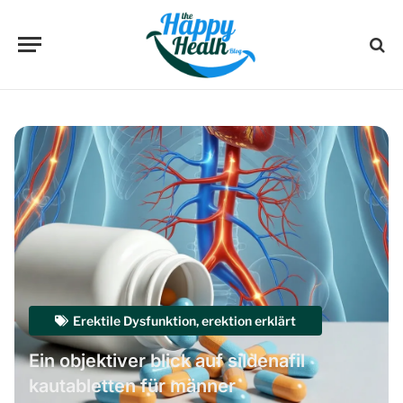
Erektile Dysfunktion
,
erektion erklärt
Ein objektiver blick auf sildenafil
kautabletten für männer