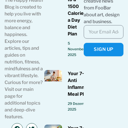
The Happy Health
creative news
1500
Blog is created to
from FooBar
Calories
help you live with
about art, design
a Day
more energy,
and business.
Diet
balance and
Plan
happiness.
Explore our
5
articles, tips and
SIGN UP
November
guides on
2025
nutrition, fitness,
mindfulness and a
Your 7-Day
vibrant lifestyle.
Anti
Curious for more?
Inflammatory
Visit our main
Meal Plan
page for
additional topics
29 Dezember
2025
and deep-dive
features.
Your 7-Day