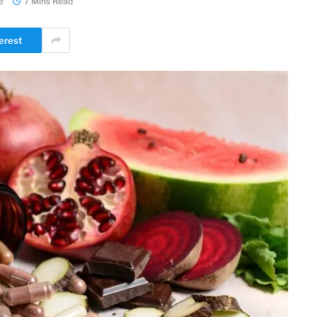
e
7 Mins Read
erest