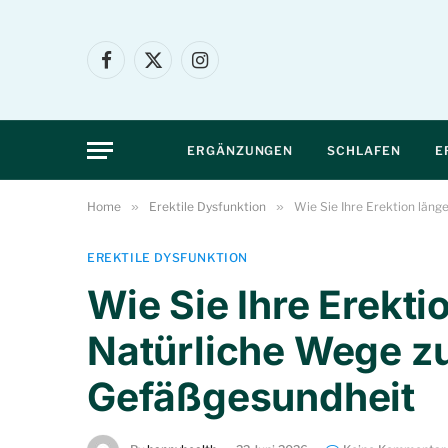
Facebook
X
Instagram
(Twitter)
ERGÄNZUNGEN
SCHLAFEN
E
Home
»
Erektile Dysfunktion
»
Wie Sie Ihre Erektion län
EREKTILE DYSFUNKTION
Wie Sie Ihre Erekti
Natürliche Wege z
Gefäßgesundheit