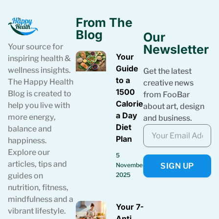
From The
Blog
Our
Your source for
Newsletter
Your
inspiring health &
Guide
wellness insights.
Get the latest
to a
The Happy Health
creative news
1500
Blog is created to
from FooBar
Calories
help you live with
about art, design
a Day
more energy,
and business.
Diet
balance and
Plan
happiness.
Explore our
5
articles, tips and
SIGN UP
November
guides on
2025
nutrition, fitness,
mindfulness and a
Your 7-Day
vibrant lifestyle.
Anti