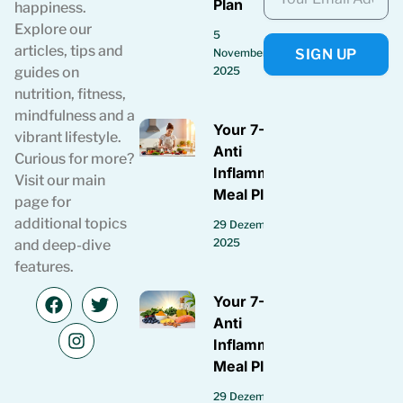
Plan
happiness.
Explore our
5
articles, tips and
SIGN UP
November
guides on
2025
nutrition, fitness,
mindfulness and a
Your 7-Day
vibrant lifestyle.
Anti
Curious for more?
Inflammatory
Visit our main
Meal Plan
page for
additional topics
29 Dezember
2025
and deep-dive
features.
Your 7-Day
Anti
Inflammatory
Meal Plan
29 Dezember