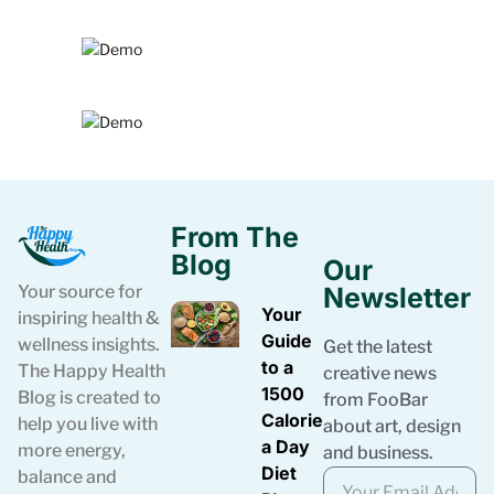
From The
Blog
Our
Your source for
Newsletter
Your
inspiring health &
Guide
wellness insights.
Get the latest
to a
The Happy Health
creative news
1500
Blog is created to
from FooBar
Calories
help you live with
about art, design
a Day
more energy,
and business.
Diet
balance and