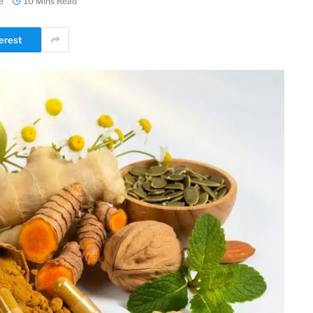
e
10 Mins Read
erest