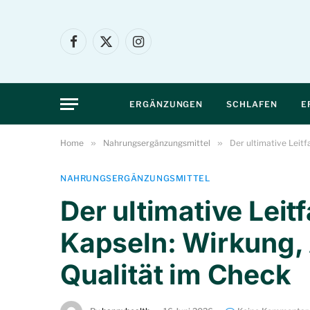
Facebook
X
Instagram
(Twitter)
ERGÄNZUNGEN
SCHLAFEN
E
Home
»
Nahrungsergänzungsmittel
»
Der ultimative Leit
NAHRUNGSERGÄNZUNGSMITTEL
Der ultimative Lei
Kapseln: Wirkung
Qualität im Check