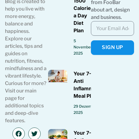
1500
Blog is created to
from FooBar
Calories
help you live with
about art, design
a Day
more energy,
and business.
Diet
balance and
Plan
happiness.
Explore our
5
articles, tips and
SIGN UP
November
guides on
2025
nutrition, fitness,
mindfulness and a
Your 7-Day
vibrant lifestyle.
Anti
Curious for more?
Inflammatory
Visit our main
Meal Plan
page for
additional topics
29 Dezember
2025
and deep-dive
features.
Your 7-Day