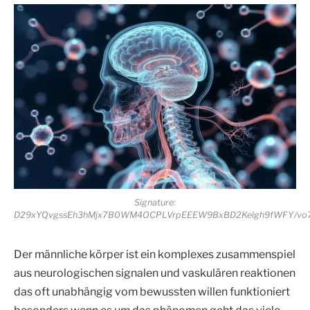
Signature:
D29xYQvgssEh3hMjx7B0WM4OCPLVrpEEEW9BxBD2Kelgh9fWFY/vo7Ip
Der männliche körper ist ein komplexes zusammenspiel
aus neurologischen signalen und vaskulären reaktionen
das oft unabhängig vom bewussten willen funktioniert