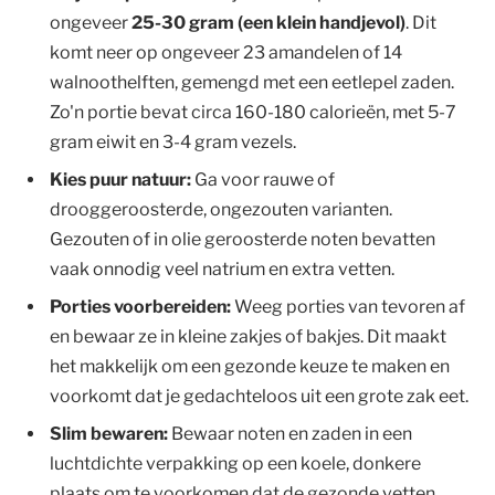
ongeveer
25-30 gram (een klein handjevol)
. Dit
komt neer op ongeveer 23 amandelen of 14
walnoothelften, gemengd met een eetlepel zaden.
Zo'n portie bevat circa 160-180 calorieën, met 5-7
gram eiwit en 3-4 gram vezels.
Kies puur natuur:
Ga voor rauwe of
drooggeroosterde, ongezouten varianten.
Gezouten of in olie geroosterde noten bevatten
vaak onnodig veel natrium en extra vetten.
Porties voorbereiden:
Weeg porties van tevoren af
en bewaar ze in kleine zakjes of bakjes. Dit maakt
het makkelijk om een gezonde keuze te maken en
voorkomt dat je gedachteloos uit een grote zak eet.
Slim bewaren:
Bewaar noten en zaden in een
luchtdichte verpakking op een koele, donkere
plaats om te voorkomen dat de gezonde vetten