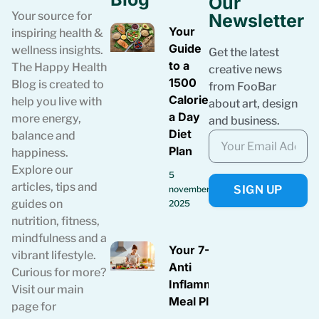
Our
Your source for
Newsletter
Your
inspiring health &
Guide
wellness insights.
Get the latest
to a
The Happy Health
creative news
1500
Blog is created to
from FooBar
Calories
help you live with
about art, design
a Day
more energy,
and business.
Diet
balance and
Plan
happiness.
Explore our
5
articles, tips and
SIGN UP
november
guides on
2025
nutrition, fitness,
mindfulness and a
Your 7-Day
vibrant lifestyle.
Anti
Curious for more?
Inflammatory
Visit our main
Meal Plan
page for