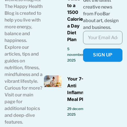
Get the latest
to a
The Happy Health
creative news
1500
Blog is created to
from FooBar
Calories
help you live with
about art, design
a Day
more energy,
and business.
Diet
balance and
Plan
happiness.
Explore our
5
articles, tips and
SIGN UP
november
guides on
2025
nutrition, fitness,
mindfulness and a
Your 7-Day
vibrant lifestyle.
Anti
Curious for more?
Inflammatory
Visit our main
Meal Plan
page for
additional topics
29 december
2025
and deep-dive
features.