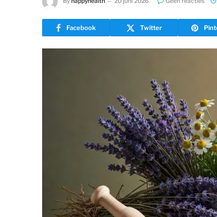
By
happyhealth
20 juni 2026
Geen reacties
Facebook
Twitter
Pint