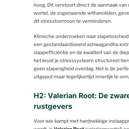
hoog. Dit verstoort direct de aanmaak van
wortel, de zogenaamde withanoliden, geven
dit stresshormoon te verminderen.
Klinische onderzoeken naar slapeloosheid 
een gestandaardiseerd ashwagandha-extra
slaapefficiëntie en de kwaliteit van de di
het kruid je stresssysteem structureel hers
geen slaperigheid overdag. Het is de perf
uitgeput maar tegelijkertijd innerlijk te onr
H2: Valerian Root: De zwar
rustgevers
Voor wie kampt met hardnekkige inslaappr