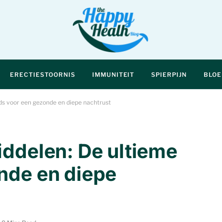
ERECTIESTOORNIS
IMMUNITEIT
SPIERPIJN
BLO
ids voor een gezonde en diepe nachtrust
iddelen: De ultieme
nde en diepe