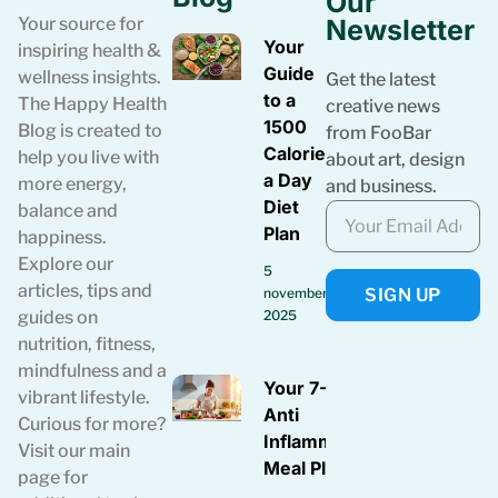
Our
Your source for
Newsletter
Your
inspiring health &
Guide
wellness insights.
Get the latest
to a
The Happy Health
creative news
1500
Blog is created to
from FooBar
Calories
help you live with
about art, design
a Day
more energy,
and business.
Diet
balance and
Plan
happiness.
Explore our
5
articles, tips and
SIGN UP
november
guides on
2025
nutrition, fitness,
mindfulness and a
Your 7-Day
vibrant lifestyle.
Anti
Curious for more?
Inflammatory
Visit our main
Meal Plan
page for