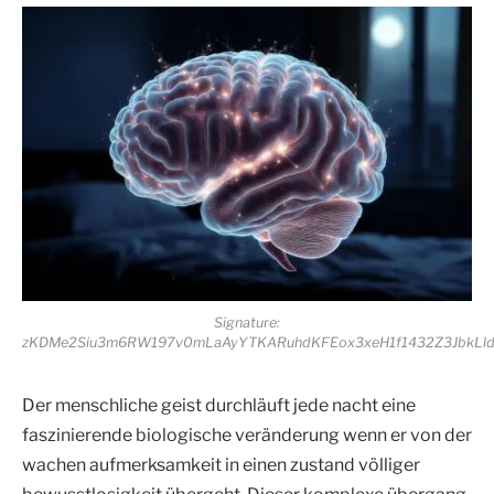
Signature:
zKDMe2Siu3m6RW197v0mLaAyYTKARuhdKFEox3xeH1f1432Z3JbkLld
Der menschliche geist durchläuft jede nacht eine
faszinierende biologische veränderung wenn er von der
wachen aufmerksamkeit in einen zustand völliger