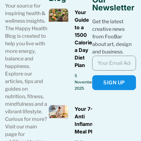
Your source for
Newsletter
Your
inspiring health &
Guide
wellness insights.
Get the latest
to a
The Happy Health
creative news
1500
Blog is created to
from FooBar
Calories
help you live with
about art, design
a Day
more energy,
and business.
Diet
balance and
Plan
happiness.
Explore our
5
articles, tips and
SIGN UP
November
guides on
2025
nutrition, fitness,
mindfulness and a
Your 7-Day
vibrant lifestyle.
Anti
Curious for more?
Inflammatory
Visit our main
Meal Plan
page for