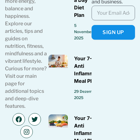
a Day
more energy,
and business.
Diet
balance and
Plan
happiness.
Explore our
5
articles, tips and
SIGN UP
November
guides on
2025
nutrition, fitness,
mindfulness and a
Your 7-Day
vibrant lifestyle.
Anti
Curious for more?
Inflammatory
Visit our main
Meal Plan
page for
additional topics
29 Dezember
2025
and deep-dive
features.
Your 7-Day
Anti
Inflammatory