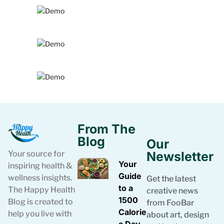
From The
Blog
Our
Your source for
Newsletter
Your
inspiring health &
Guide
wellness insights.
Get the latest
to a
The Happy Health
creative news
1500
Blog is created to
from FooBar
Calories
help you live with
about art, design