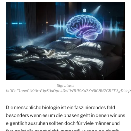
Signature:
tkDPcF1bncCU9tk+EJp5lJuOpc40w1WRfISKu7Xs9iG8N7GREF3gDIsh
Die menschliche biologie ist ein faszinierendes feld
besonders wenn es um die phasen geht in denen wir uns
eigentlich ausruhen sollten doch für viele männer und