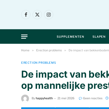
Facebook
X
Instagram
(Twitter)
SUPPLEMENTEN
SLAPEN
Home
»
Erection problems
»
De impact van bekkenbodems
ERECTION PROBLEMS
De impact van be
op mannelijke pres
By
happyhealth
21 mei 2026
Geen reacties