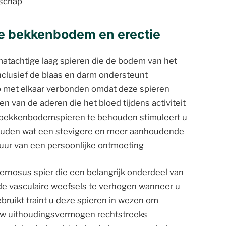
nschap
de bekkenbodem en erectie
tachtige laag spieren die de bodem van het
clusief de blaas en darm ondersteunt
ep met elkaar verbonden omdat deze spieren
n van de aderen die het bloed tijdens activiteit
e bekkenbodemspieren te behouden stimuleert u
 houden wat een stevigere en meer aanhoudende
duur van een persoonlijke ontmoeting
avernosus spier die een belangrijk onderdeel van
e vasculaire weefsels te verhogen wanneer u
uikt traint u deze spieren in wezen om
 uw uithoudingsvermogen rechtstreeks