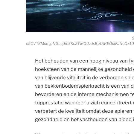
S
n5OVTZMnmjpNGeujJm3KcZYMQdJUsBptAKEQixFaNeQx1t
Het behouden van een hoog niveau van fy
hoeksteen van de mannelijke gezondheid 
van blijvende vitaliteit in de verborgen s
van bekkenbodemspierkracht is een van de
bevorderen en de interne mechanismen te 
topprestatie wanneer u zich concentreer
verbetert de kwaliteit omdat deze spieren 
gezondheid en het vasthouden van bloed 