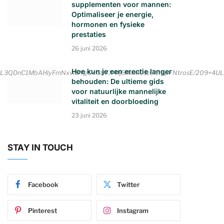
supplementen voor mannen:
Optimaliseer je energie,
hormonen en fysieke
prestaties
26 juni 2026
Hoe kun je een erectie langer
kIL3QDnC1MbAHlyFmNxvIBYgOcG87X4fj5flson0JzCdtopFNtrosE/209
behouden: De ultieme gids
voor natuurlijke mannelijke
vitaliteit en doorbloeding
23 juni 2026
STAY IN TOUCH
Facebook
Twitter
Pinterest
Instagram