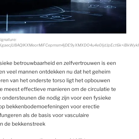
ignature:
KgaecjU8AQlKXMeorMiFCepmsm4jDE9yXMXDO4u4e0IjdJpEct6k+iBkWy
sieke betrouwbaarheid en zelfvertrouwen is een
en veel mannen ontdekken nu dat het geheim
pieren van het onderste torso ligt het opbouwen
 meest effectieve manieren om de circulatie te
ondersteunen die nodig zijn voor een fysieke
t op bekkenbodemoefeningen voor erectie
fungeren als de basis voor vasculaire
in de bekkenstreek