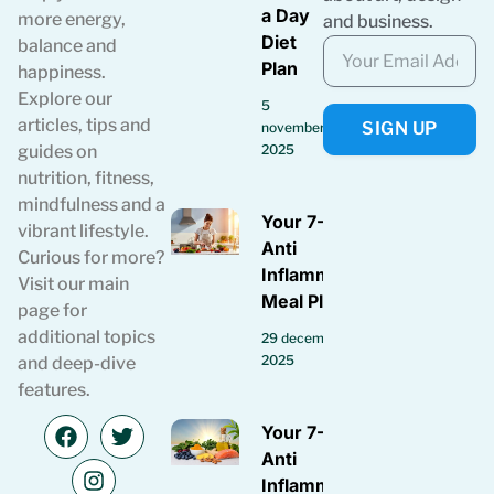
a Day
more energy,
and business.
Diet
balance and
Plan
happiness.
Explore our
5
articles, tips and
SIGN UP
november
guides on
2025
nutrition, fitness,
mindfulness and a
Your 7-Day
vibrant lifestyle.
Anti
Curious for more?
Inflammatory
Visit our main
Meal Plan
page for
additional topics
29 december
2025
and deep-dive
features.
Your 7-Day
Anti
Inflammatory