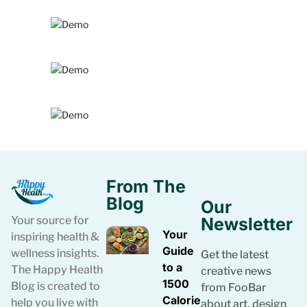
From The
Blog
Our
Your source for
Newsletter
Your
inspiring health &
Guide
wellness insights.
Get the latest
to a
The Happy Health
creative news
1500
Blog is created to
from FooBar
Calories
help you live with
about art, design