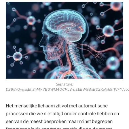
Signature:
D29xYQvgssEh3hMjx7B0WM4OCPLVrpEEEW9BxBD2Kelgh9fWFY/vo7Ip
Het menselijke lichaam zit vol met automatische
processen die we niet altijd onder controle hebben en
een van de meest besproken maar minst begrepen